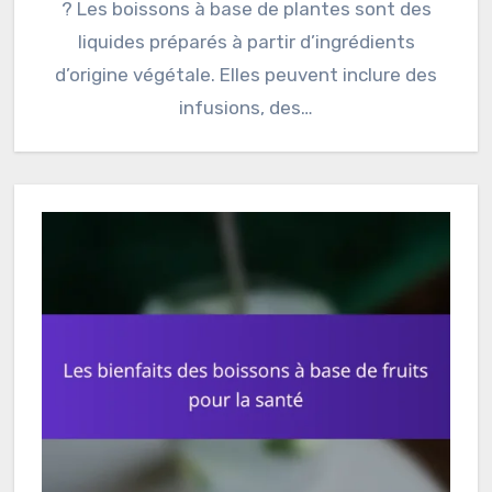
? Les boissons à base de plantes sont des
liquides préparés à partir d’ingrédients
d’origine végétale. Elles peuvent inclure des
infusions, des…