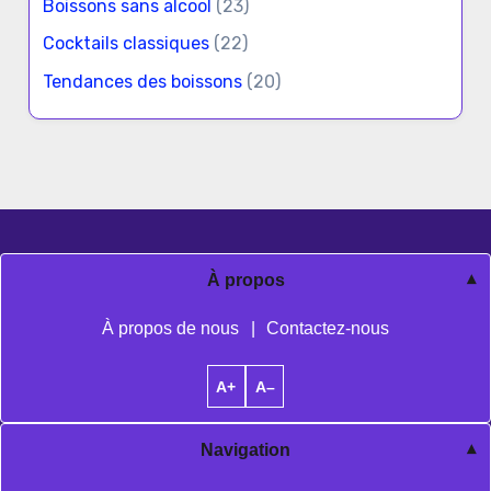
Boissons sans alcool
(23)
Cocktails classiques
(22)
Tendances des boissons
(20)
À propos
À propos de nous
|
Contactez-nous
A+
A–
Navigation