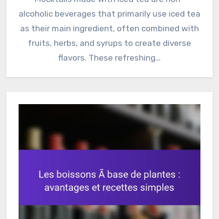
alcoholic beverages that primarily use iced tea
as their main ingredient, often combined with
fruits, herbs, and syrups to create diverse
flavors. These refreshing…