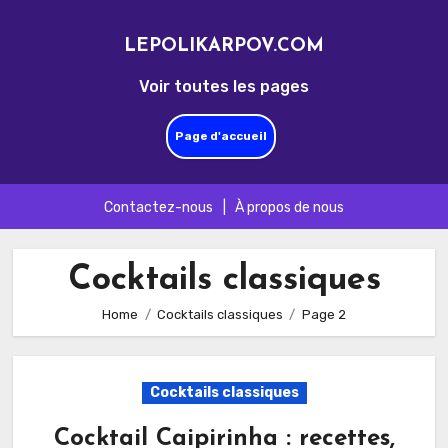
LEPOLIKARPOV.COM
Voir toutes les pages
Page d'accueil
Contactez-nous
|
À propos de nous
Skip
to
Cocktails classiques
content
Home
Cocktails classiques
Page 2
Cocktails classiques
Cocktail Caipirinha : recettes,