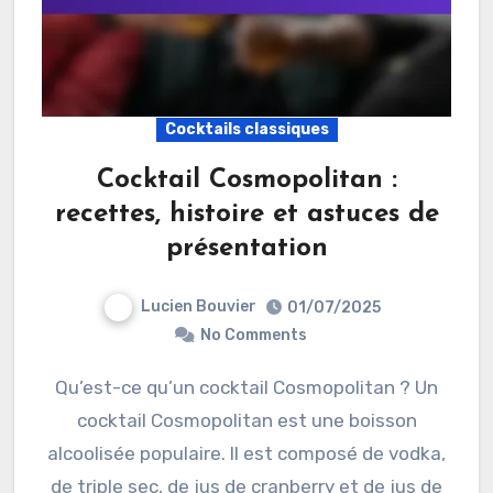
Cocktails classiques
Cocktail Cosmopolitan :
recettes, histoire et astuces de
présentation
Lucien Bouvier
01/07/2025
No Comments
Qu’est-ce qu’un cocktail Cosmopolitan ? Un
cocktail Cosmopolitan est une boisson
alcoolisée populaire. Il est composé de vodka,
de triple sec, de jus de cranberry et de jus de