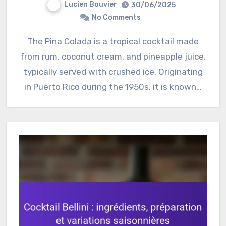
Lucien Bouvier
30/06/2025
No Comments
The Pina Colada is a tropical cocktail made
from rum, coconut cream, and pineapple juice,
typically served with crushed ice. Originating
in Puerto Rico during the 1950s, it is known…