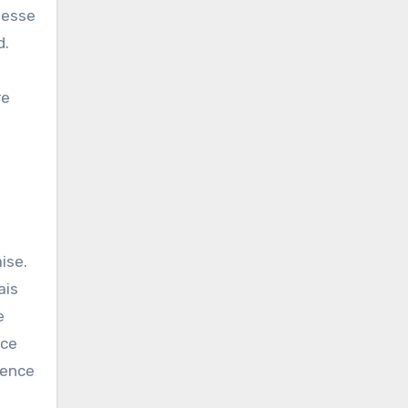
chesse
d.
re
ise.
ais
e
 ce
ience