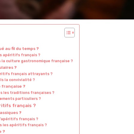
é au fil du temps ?
s apéritifs français ?
s la culture gastronomique française ?
ulaires ?
ritifs français attrayants ?
s la convivialité ?
é française ?
s les traditions françaises ?
nements particuliers ?
itifs français ?
assiques ?
apéritifs français ?
 les apéritifs français ?
e ?