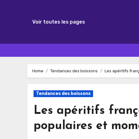
Voir toutes les pages
Skip
to
Home
Tendances des boissons
Les apéritifs fra
content
Tendances des boissons
Les apéritifs frança
populaires et mom