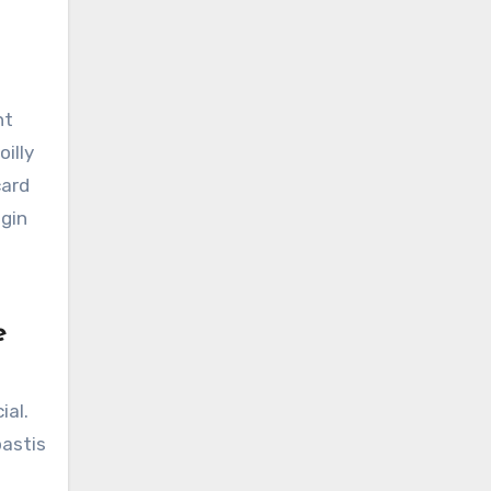
nt
illy
card
 gin
e
ial.
pastis