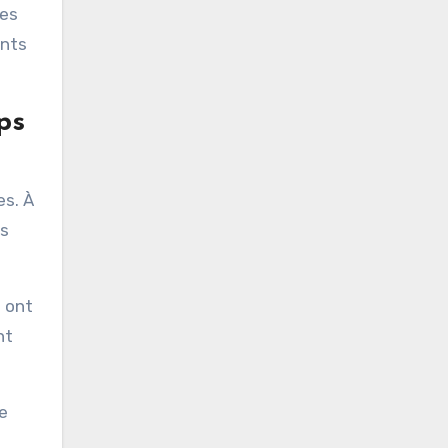
res
ents
ps
es. À
ts
0 ont
nt
e